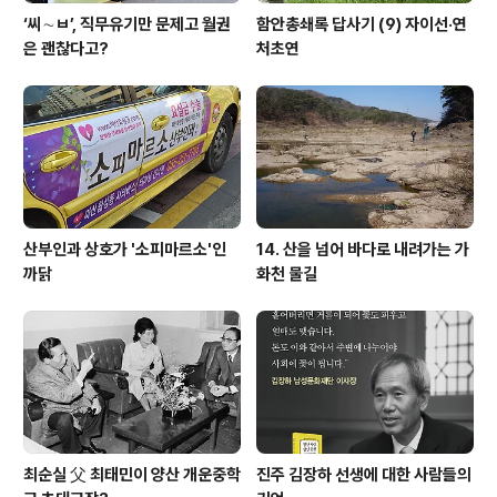
‘씨∼ㅂ’, 직무유기만 문제고 월권
함안총쇄록 답사기 (9) 자이선·연
은 괜찮다고?
처초연
산부인과 상호가 '소피마르소'인
14. 산을 넘어 바다로 내려가는 가
까닭
화천 물길
최순실 父 최태민이 양산 개운중학
진주 김장하 선생에 대한 사람들의