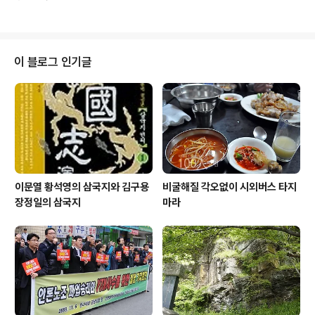
서'에 특이한 내용이 있군요. 바로 '전화접속 인터넷 연
하나의 보조 변기 같은 것입니다. 처음엔 그냥 볼 일을 본
결'이라는 설명서였는데요. 1번은 'LAN을 통한 인터넷 연
후 손씼는 건가? 하고 생각했지..
결' 방법을 안내하는 내용이었고, 2번이 바로 '전화 접속 인
터넷 연결' 방법이었습니다. 1. 전화케이블을 데스크허브
전화단자에 삽입 2. 국선인식코드 9 추가 3. 고객님의 ISP
이 블로그 인기글
전화번호로 접속 이런 내용이었고, 옆에는 영어와 일본어
로도 같은 내용을 안내하고 있었습니다. 순간, 요즘도 전화
로 인터넷 연결을 하는 사람들이 있을까 하는 생각이 들었
습니다. 요즘 휴대폰으로 가능한 '모바일 인터넷'을 말하는
게 아닙니다. 과거 '윈속..
이문열 황석영의 삼국지와 김구용
비굴해질 각오없이 시외버스 타지
장정일의 삼국지
마라