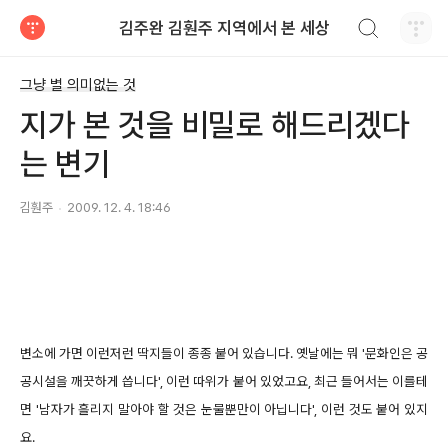
검색하기
김주완 김훤주 지역에서 본 세상
티스토리
그냥 별 의미없는 것
지가 본 것을 비밀로 해드리겠다
는 변기
김훤주
2009. 12. 4. 18:46
변소에 가면 이런저런 딱지들이 종종 붙어 있습니다. 옛날에는 뭐 '문화인은 공
공시설을 깨끗하게 씁니다', 이런 따위가 붙어 있었고요, 최근 들어서는 이를테
면 '남자가 흘리지 말아야 할 것은 눈물뿐만이 아닙니다', 이런 것도 붙어 있지
요.