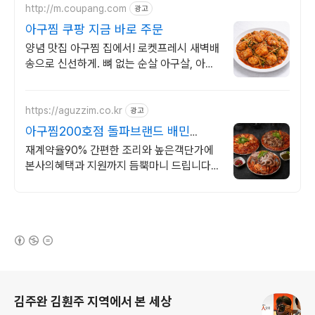
http://m.coupang.com
광고
아구찜 쿠팡 지금 바로 주문
양념 맛집 아구찜 집에서! 로켓프레시 새벽배
송으로 신선하게. 뼈 없는 순살 아구살, 아삭
한 콩나물. 간편 조리로 즐겨요.
https://aguzzim.co.kr
광고
아구찜200호점 돌파브랜드 배민
2000콜 유지
재계약율90% 간편한 조리와 높은객단가에
본사의혜택과 지원까지 듬뿍마니 드립니다
샵인샵,업종변경 전국180호점 출점!!볶지않
고 버무리는 아구찜
(새창열림)
로그 정보
김주완 김훤주 지역에서 본 세상